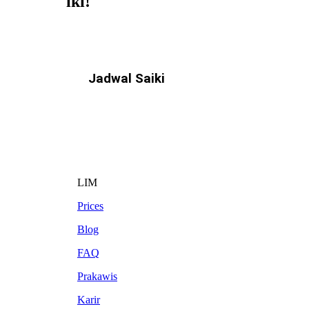
iki!
Jadwal Saiki
LIM
Prices
Blog
FAQ
Prakawis
Karir