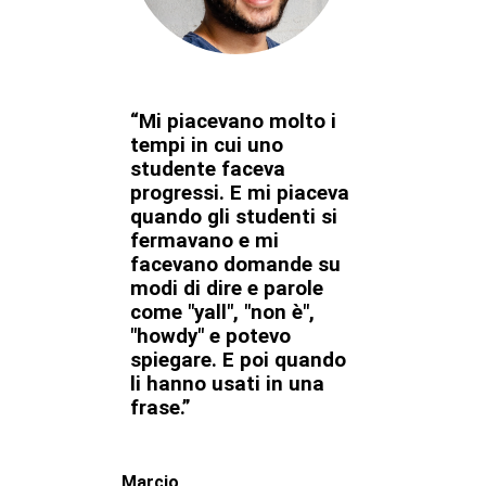
“Mi piacevano molto i
tempi in cui uno
studente faceva
progressi. E mi piaceva
quando gli studenti si
fermavano e mi
facevano domande su
modi di dire e parole
come "yall", "non è",
"howdy" e potevo
spiegare. E poi quando
li hanno usati in una
frase.”
Marcio