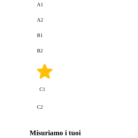
A1
A2
B1
B2
C1
C2
Misuriamo i tuoi