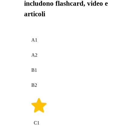
includono flashcard, video e
articoli
A1
A2
B1
B2
C1