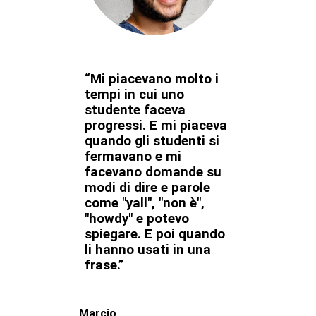
“Mi piacevano molto i
tempi in cui uno
studente faceva
progressi. E mi piaceva
quando gli studenti si
fermavano e mi
facevano domande su
modi di dire e parole
come "yall", "non è",
"howdy" e potevo
spiegare. E poi quando
li hanno usati in una
frase.”
Marcio