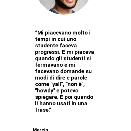
“Mi piacevano molto i
tempi in cui uno
studente faceva
progressi. E mi piaceva
quando gli studenti si
fermavano e mi
facevano domande su
modi di dire e parole
come "yall", "non è",
"howdy" e potevo
spiegare. E poi quando
li hanno usati in una
frase.”
Marcio