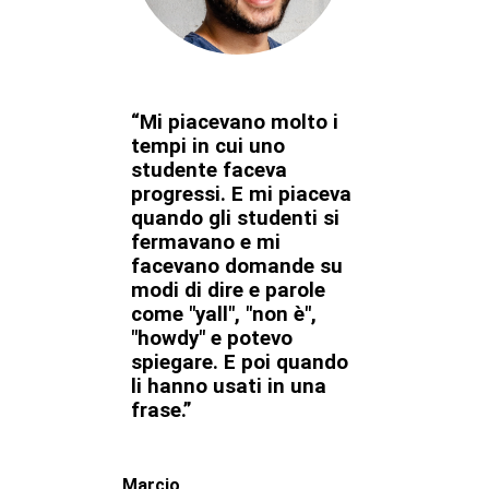
“Mi piacevano molto i
tempi in cui uno
studente faceva
progressi. E mi piaceva
quando gli studenti si
fermavano e mi
facevano domande su
modi di dire e parole
come "yall", "non è",
"howdy" e potevo
spiegare. E poi quando
li hanno usati in una
frase.”
Marcio