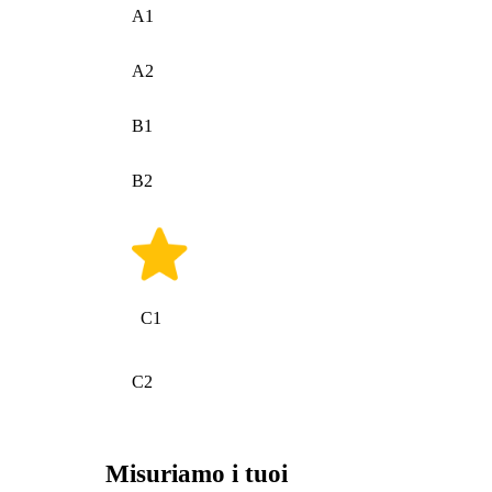
A1
A2
B1
B2
C1
C2
Misuriamo i tuoi