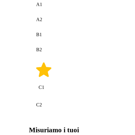
A1
A2
B1
B2
C1
C2
Misuriamo i tuoi