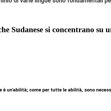
inio di varie lingue sono fondamentali p
che Sudanese si concentrano su u
 è un'abilità; come per tutte le abilità, sono neces