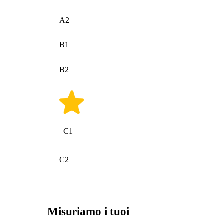
A2
B1
B2
C1
C2
Misuriamo i tuoi