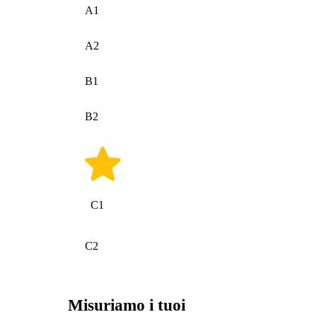
A1
A2
B1
B2
C1
C2
Misuriamo i tuoi