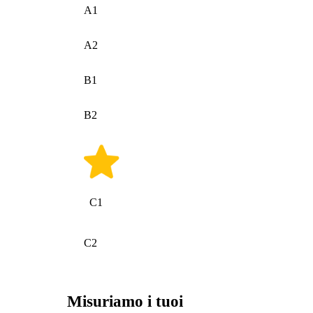
A1
A2
B1
B2
C1
C2
Misuriamo i tuoi