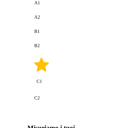
A1
A2
B1
B2
C1
C2
Misuriamo i tuoi