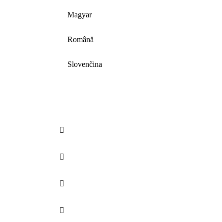
Magyar
Română
Slovenčina



