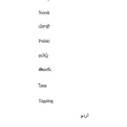
Norsk
ਪੰਜਾਬੀ
Polski
தமிழ்
తెలుగు
ไทย
Tagalog
اردو