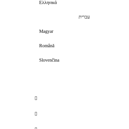
Ελληνικά
עברית
Magyar
Română
Slovenčina

