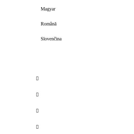
Magyar
Română
Slovenčina



