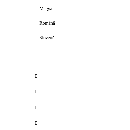
Magyar
Română
Slovenčina



