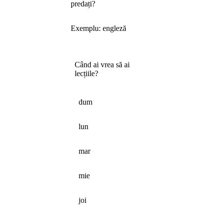
predați?
Exemplu: engleză
Când ai vrea să ai
lecțiile?
dum
lun
mar
mie
joi