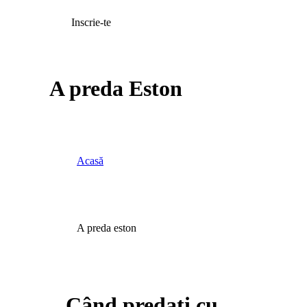
Inscrie-te
A preda Eston
Acasă
A preda eston
Când predați cu