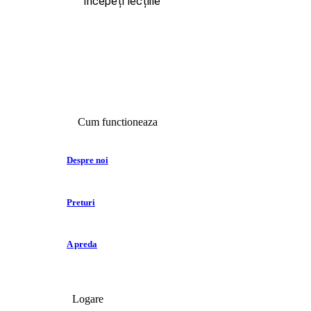
Începeți lecțiile
Cum functioneaza
Despre noi
Preturi
A preda
Logare