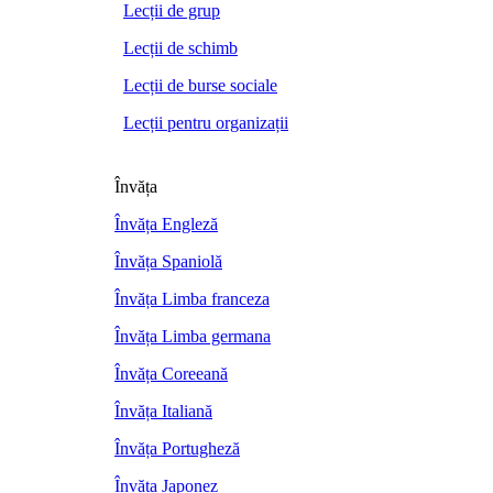
Lecții de grup
Lecții de schimb
Lecții de burse sociale
Lecții pentru organizații
Învăța
Învăța Engleză
Învăța Spaniolă
Învăța Limba franceza
Învăța Limba germana
Învăța Coreeană
Învăța Italiană
Învăța Portugheză
Învăța Japonez