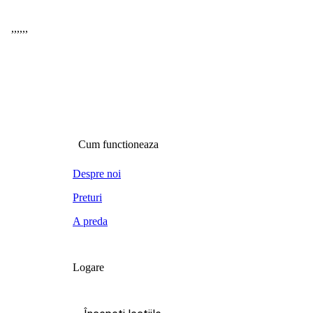
,
,
,
,
,
,
Cum functioneaza
Despre noi
Preturi
A preda
Logare