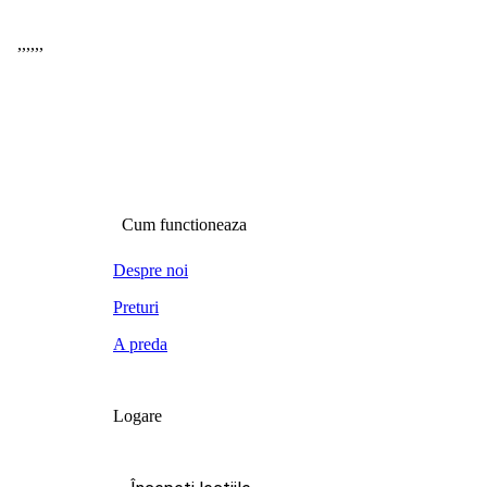
,
,
,
,
,
,
Cum functioneaza
Despre noi
Preturi
A preda
Logare