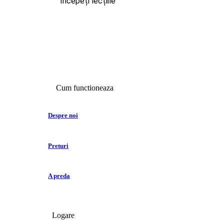
Începeți lecțiile
Cum functioneaza
Despre noi
Preturi
A preda
Logare