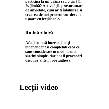
participa la un prânz sau o cină în
%{limbă? Activitățile provocatoare
de anxietate, cum ar fi întâlnirea și
crearea de noi prieteni vor deveni
ușoare cu lecțiile tale.
Rutină zilnică
Aflați cum să interacționați
independent și completați ceea ce
sunt considerate în mod normal
sarcini simple, dar pot fi provocări
descurajante în portugheză.
Lecții video