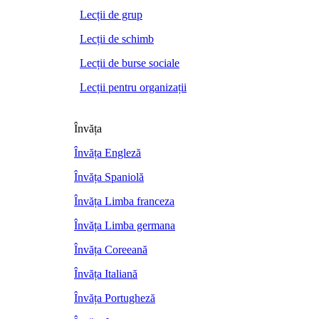
Lecții de grup
Lecții de schimb
Lecții de burse sociale
Lecții pentru organizații
Învăța
Învăța Engleză
Învăța Spaniolă
Învăța Limba franceza
Învăța Limba germana
Învăța Coreeană
Învăța Italiană
Învăța Portugheză