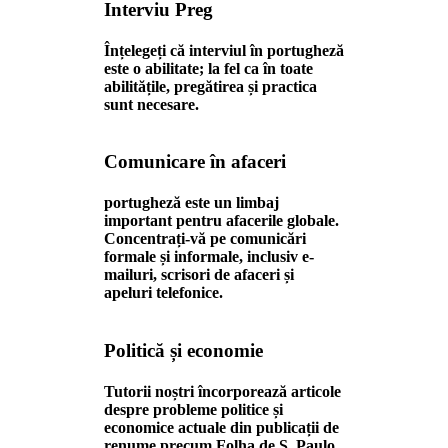
Interviu Preg
Înțelegeți că interviul în portugheză
este o abilitate; la fel ca în toate
abilitățile, pregătirea și practica
sunt necesare.
Comunicare în afaceri
portugheză este un limbaj
important pentru afacerile globale.
Concentrați-vă pe comunicări
formale și informale, inclusiv e-
mailuri, scrisori de afaceri și
apeluri telefonice.
Politică și economie
Tutorii noștri încorporează articole
despre probleme politice și
economice actuale din publicații de
renume precum Folha de S. Paulo