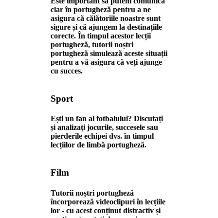
Este important să putem comunica
clar în portugheză pentru a ne
asigura că călătoriile noastre sunt
sigure și că ajungem la destinațiile
corecte. În timpul acestor lecții
portugheză, tutorii noștri
portugheză simulează aceste situații
pentru a vă asigura că veți ajunge
cu succes.
Sport
Ești un fan al fotbalului? Discutați
și analizați jocurile, succesele sau
pierderile echipei dvs. în timpul
lecțiilor de limbă portugheză.
Film
Tutorii noștri portugheză
încorporează videoclipuri în lecțiile
lor - cu acest conținut distractiv și