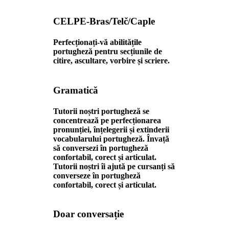
CELPE-Bras/Telč/Caple
Perfecționați-vă abilitățile
portugheză pentru secțiunile de
citire, ascultare, vorbire și scriere.
Gramatică
Tutorii noștri portugheză se
concentrează pe perfecționarea
pronunției, înțelegerii și extinderii
vocabularului portugheză. Învață
să conversezi în portugheză
confortabil, corect și articulat.
Tutorii noștri îi ajută pe cursanți să
converseze în portugheză
confortabil, corect și articulat.
Doar conversație