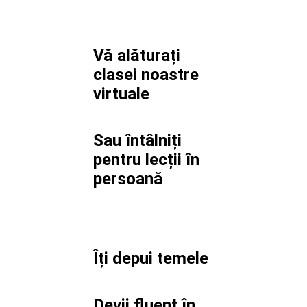
Vă alăturați
clasei noastre
virtuale
Sau întâlniți
pentru lecții în
persoană
Îți depui temele
Devii fluent în