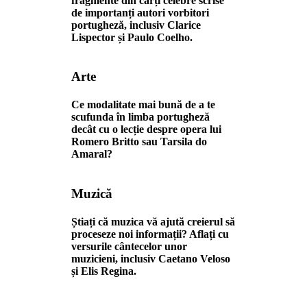
fragmente din cărți celebre scrise
de importanți autori vorbitori
portugheză, inclusiv Clarice
Lispector și Paulo Coelho.
Arte
Ce modalitate mai bună de a te
scufunda în limba portugheză
decât cu o lecție despre opera lui
Romero Britto sau Tarsila do
Amaral?
Muzică
Știați că muzica vă ajută creierul să
proceseze noi informații? Aflați cu
versurile cântecelor unor
muzicieni, inclusiv Caetano Veloso
și Elis Regina.