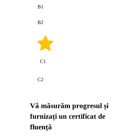
B1
B2
C1
C2
Vă măsurăm progresul și
furnizați un certificat de
fluență