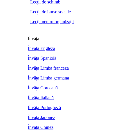
Lecții de schimb
Lecții de burse sociale
Lecții pentru organizații
Învăța
Învăța Engleză
Învăța Spaniolă
Învăța Limba franceza
Învăța Limba germana
Învăța Coreeană
Învăța Italiană
Învăța Portugheză
Învăța Japonez
Învăța Chinez