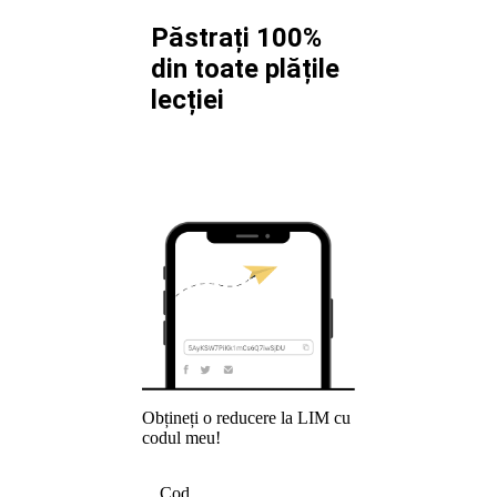
Păstrați 100%
din toate plățile
lecției
Obțineți o reducere la LIM cu
codul meu!
Cod