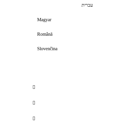
עברית
Magyar
Română
Slovenčina


