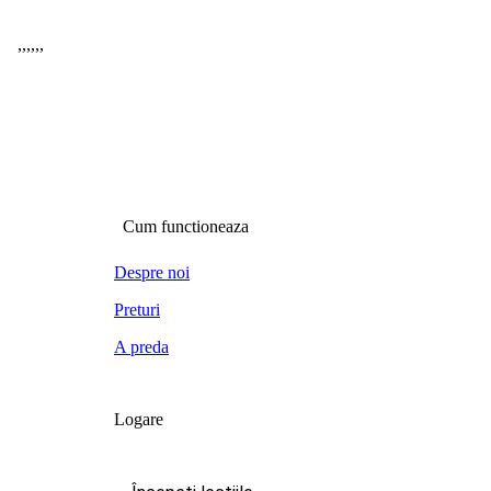
,
,
,
,
,
,
Cum functioneaza
Despre noi
Preturi
A preda
Logare