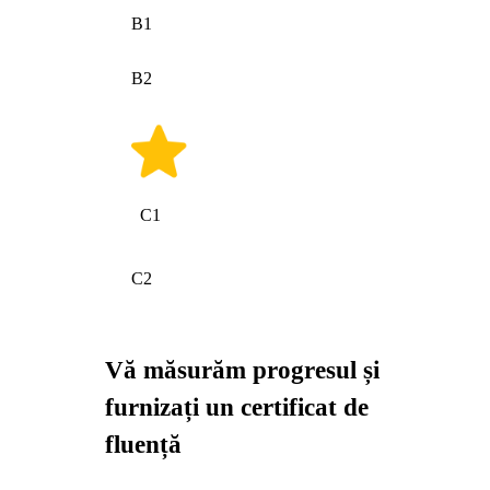
B1
B2
C1
C2
Vă măsurăm progresul și
furnizați un certificat de
fluență