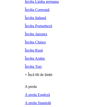
Învăța Limba germana
Învăța Coreeană
Învăța Italiană
Învăța Portugheză
Învăța Japonez
Învăța Chinez
Învăța Rusă
Învăța Arabic
Învăța Turc
+ Încă 66 de limbi
A preda
A preda Engleză
A preda Spaniolă