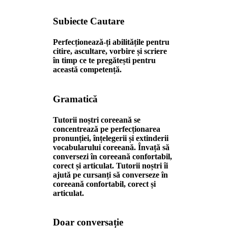
Subiecte Cautare
Perfecționează-ți abilitățile pentru
citire, ascultare, vorbire și scriere
în timp ce te pregătești pentru
această competență.
Gramatică
Tutorii noștri coreeană se
concentrează pe perfecționarea
pronunției, înțelegerii și extinderii
vocabularului coreeană. Învață să
conversezi în coreeană confortabil,
corect și articulat. Tutorii noștri îi
ajută pe cursanți să converseze în
coreeană confortabil, corect și
articulat.
Doar conversație