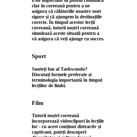
Este important să putem comunica
clar în coreeană pentru a ne
asigura că călătoriile noastre sunt
sigure și că ajungem la destinațiile
corecte. În timpul acestor lecții
coreeană, tutorii noștri coreeană
simulează aceste situații pentru a
vă asigura că veți ajunge cu succes.
Sport
Sunteți fan al Taekwondo?
Discutați formele preferate și
terminologia importantă în timpul
lecțiilor de limbi.
Film
Tutorii noștri coreeană
încorporează videoclipuri în lecțiile
lor - cu acest conținut distractiv și
captivant, puteți descoperi