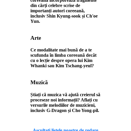
coreeană încorporează fragmente
din cărți celebre scrise de
importanți autori coreeană,
inclusiv Shin Kyung-sook și Ch'oe
Yun.
Arte
Ce modalitate mai bună de a te
scufunda în limba coreeană decât
cu o lecție despre opera lui Kim
Whanki sau Kim Tschang-yeul?
Muzică
Știați că muzica vă ajută creierul să
proceseze noi informații? Aflați cu
versurile melodiilor de muzicieni,
inclusiv G-Dragon și Cho Yong-pil.
Ascultați listele noastre de redare