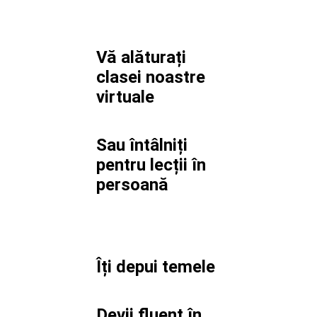
Vă alăturați
clasei noastre
virtuale
Sau întâlniți
pentru lecții în
persoană
Îți depui temele
Devii fluent în