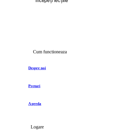
Începeți lecțiile
Cum functioneaza
Despre noi
Preturi
A preda
Logare