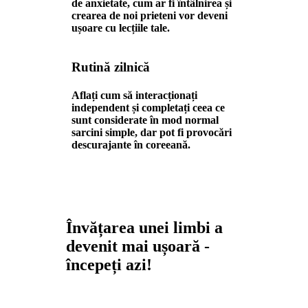
de anxietate, cum ar fi întâlnirea și
crearea de noi prieteni vor deveni
ușoare cu lecțiile tale.
Rutină zilnică
Aflați cum să interacționați
independent și completați ceea ce
sunt considerate în mod normal
sarcini simple, dar pot fi provocări
descurajante în coreeană.
Învățarea unei limbi a
devenit mai ușoară -
începeți azi!