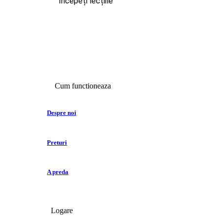
Începeți lecțiile
Cum functioneaza
Despre noi
Preturi
A preda
Logare