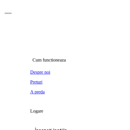
,
,
,
,
,
,
Cum functioneaza
Despre noi
Preturi
A preda
Logare