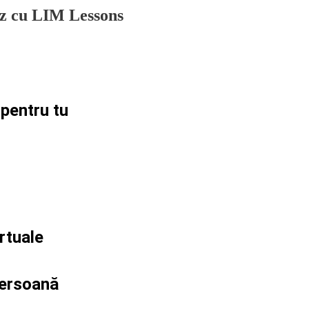
ez cu LIM Lessons
 pentru
tu
irtuale
 persoană