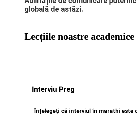
Abilitățile de comunicare puternic
globală de astăzi.
Lecțiile noastre academice 
Interviu Preg
Înțelegeți că interviul în marathi este o