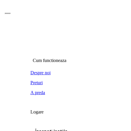
,
,
,
,
,
Cum functioneaza
Despre noi
Preturi
A preda
Logare