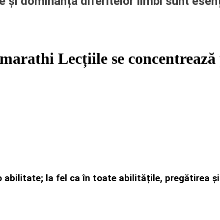
e și dominanța diferitelor limbi sunt esen
marathi Lecțiile se concentrează 
 abilitate; la fel ca în toate abilitățile, pregătirea 