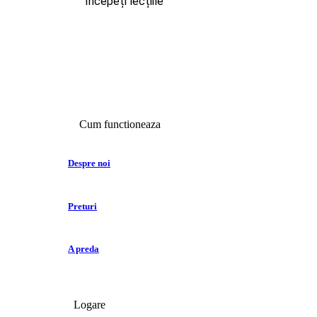
Începeți lecțiile
Cum functioneaza
Despre noi
Preturi
A preda
Logare