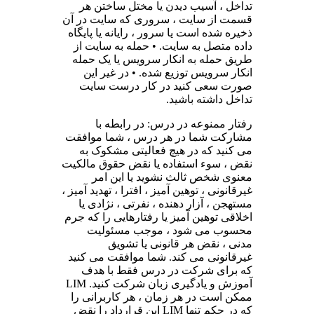
تداخل ، آسیب دیدن یا مختل ساختن هر
قسمت از سایت ، سروری که سایت در آن
ذخیره شده است یا سرور ، رایانه یا پایگاه
داده متصل به سایت. • حمله به سایت از
طریق حمله به انکار سرویس یا یک حمله
انکار سرویس توزیع شده. • در غیر این
صورت سعی کنید در کار درست سایت
تداخل داشته باشید.
رفتار ممنوعه در درس: در رابطه با
مشارکت شما در هر درس ، شما موافقت
می کنید که در هیچ فعالیتی مشکوک به
نقض ، سوء استفاده یا نقض حقوق مالکیت
معنوی شخص ثالث نشوید یا این امر
غیرقانونی ، توهین آمیز ، افترا ، تهدید آمیز ،
مستهجن ، آزار دهنده ، نفرتی ، نژادی یا
اخلاقی توهین آمیز یا رفتارهایی را که جرم
محسوب می شود ، موجب مسئولیت
مدنی ، نقض هر قانونی یا تشویق
غیرقانونی می کند. شما موافقت می کنید
که برای شرکت در درس فقط با هدف
آموزش و یادگیری زبان شرکت کنید. LIM
ممکن است در هر زمان ، هر کاربرانی را
که در حکم تنها LIM این قرارداد را نقض