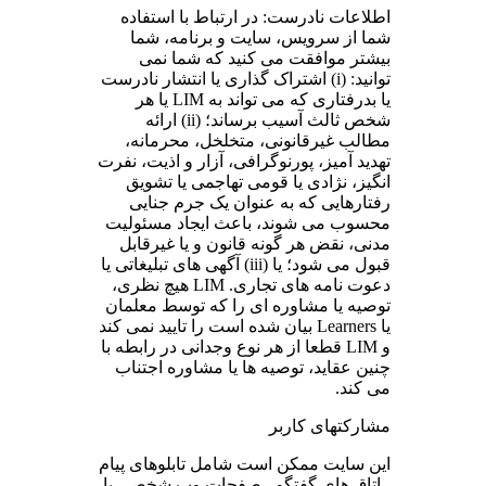
اطلاعات نادرست: در ارتباط با استفاده
شما از سرویس، سایت و برنامه، شما
بیشتر موافقت می کنید که شما نمی
توانید: (i) اشتراک گذاری یا انتشار نادرست
یا بدرفتاری که می تواند به LIM یا هر
شخص ثالث آسیب برساند؛ (ii) ارائه
مطالب غیرقانونی، متخلخل، محرمانه،
تهدید آمیز، پورنوگرافی، آزار و اذیت، نفرت
انگیز، نژادی یا قومی تهاجمی یا تشویق
رفتارهایی که به عنوان یک جرم جنایی
محسوب می شوند، باعث ایجاد مسئولیت
مدنی، نقض هر گونه قانون و یا غیرقابل
قبول می شود؛ یا (iii) آگهی های تبلیغاتی یا
دعوت نامه های تجاری. LIM هیچ نظری،
توصیه یا مشاوره ای را که توسط معلمان
یا Learners بیان شده است را تایید نمی کند
و LIM قطعا از هر نوع وجدانی در رابطه با
چنین عقاید، توصیه ها یا مشاوره اجتناب
می کند.
مشارکتهای کاربر
این سایت ممکن است شامل تابلوهای پیام
، اتاق های گفتگو ، صفحات وب شخصی یا