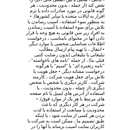
نقض کند (از جمله ، بدون محدودیت ، هر
گونه قانونی در مورد صادرات داده یا نرم
افزار به ایالات متحده یا سایر کشورها). •
به منظور سوء استفاده ، آسیب رساندن یا
تلاش برای سوء استفاده یا آسیب رساندن
به افراد زیر سن قانونی به هیچ وجه با قرار
دادن آنها در محتوای نامناسب ، درخواست
اطلاعات شناسایی شخصی یا موارد دیگر.
• انتقال ، یا تهیه پیام ارسال مطالب
تبلیغاتی یا تبلیغاتی [بدون رضایت کتبی
قبلی ما] ، از جمله "نامه های ناخواسته" ،
"نامه زنجیره ای" یا "اسپم" یا هرگونه
درخواست مشابه دیگر. • جعل هویت یا
تلاش برای جعل هویت شرکت ، کارمند
شرکت ، کاربر دیگری یا شخص یا شخص
دیگری (از جمله ، بدون محدودیت ، با
استفاده از آدرس های ایمیل یا نام صفحه
های مرتبط با هر یک از موارد فوق). •
شرکت در هر کار دیگری که باعث
محدودیت یا ممانعت از استفاده یا لذت
بردن هر کسی از سایت شود ، یا اینکه
طبق تصمیم ما ، ممکن است به شرکت یا
کاربران سایت آسیب برساند یا آنها را در