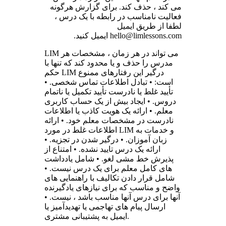
می کند ، حذف کند. برای گزارش هرگونه
فعالیت نامناسب در رابطه با یک درس ،
لطفا از طریق ایمیل
hello@limlessons.com ایمیل کنید.
LIM می تواند در هر زمان ، مشخصات هر
مدرس را حذف و یا محدود كند كه تنها با
حكم LIM درگیر این رفتارهای ممنوع
است: • تبادل اطلاعات تماس شخصی. •
تأیید غلط یا نادرست تأیید تکمیل یا ناتمام
دروس. • ایجاد بیش از یک حساب کاربری
معلم. • ارائه یک هویت کاذب یا اطلاعات
نادرست در مشخصات معلم خود. • ارائه
اطلاعات غلط در مورد LIM و خدمات به
زبان آموزان. • درگیر شدن در تجزیه. •
ارائه یک درس تایید نشده. • امتناع از
پذیرش خط مشی لغو. • شامل یادداشت
های کامل معلم برای یک درس نیست. •
شامل قرار دادن تکالیف با راهنمایی های
واضح و مناسب که برای نیازهای یادگیرنده
آنها برای درس آنها مناسب باشد ، نیست. •
ارسال پیام های تهاجمی یا تهدیدآمیز یا
ایمیل به پشتیبانی مشتری.