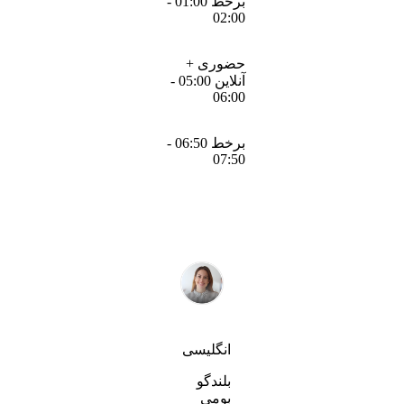
برخط 01:00 -
02:00
حضوری +
آنلاین 05:00 -
06:00
برخط 06:50 -
07:50
انگلیسی
بلندگو
بومی