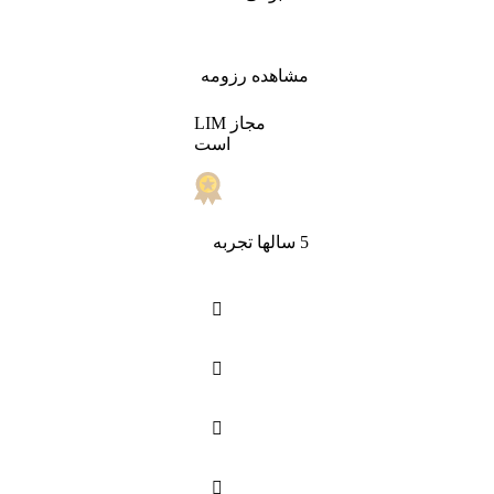
مشاهده رزومه
LIM مجاز
است
5 سالها تجربه



