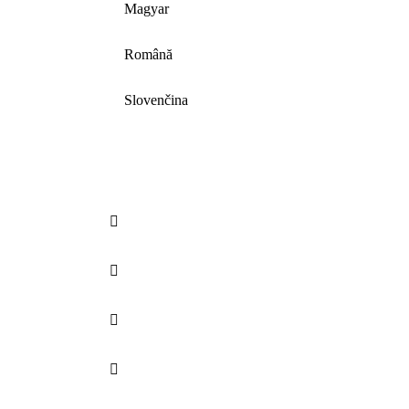
Magyar
Română
Slovenčina



