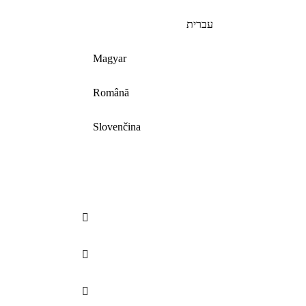
עברית
Magyar
Română
Slovenčina


