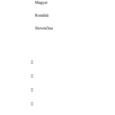
Magyar
Română
Slovenčina



