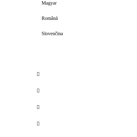
Magyar
Română
Slovenčina



