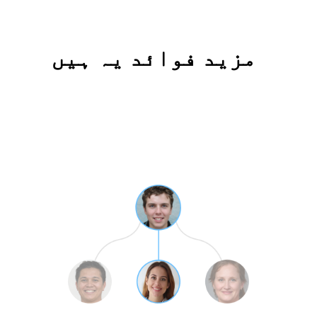
مزید فوائد یہ ہیں