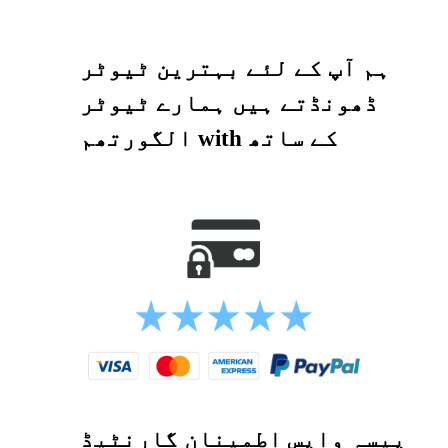
ہم آپ کے لئے بہترین ٹیوٹر
ڈھونڈتے ہیں ہمارے ٹیوٹر
الگورتھم with کے ساتھ
پیسہ واپس اطمینان گارنٹیڈ