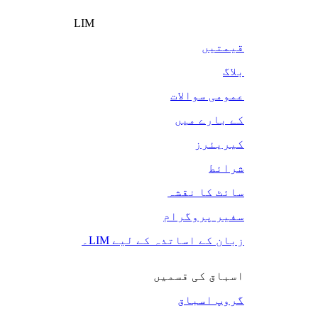
LIM
قیمتیں
بلاگ
عمومی سوالات
کے بارے میں
کیریئرز
شرائط
سائٹ کا نقشہ
سفیر پروگرام
زبان کے اساتذہ کے لیے LIM۔
اسباق کی قسمیں
گروپ اسباق