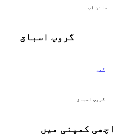
سائن اپ
گروپ اسباق
گھر
گروپ اسباق
اچھی کمپنی میں