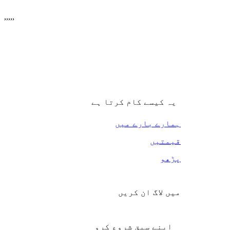
,
,
,
,
,
یہ کیسے کام کرتا ہے
ہمارے بارے میں
قیمتیں
پڑھو
میں لاگ ان کریں
اپنے سبق شروع کرو