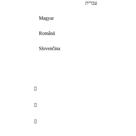
עברית
Magyar
Română
Slovenčina


