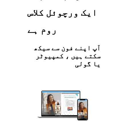
ایک ورچوئل کلاس
روم ہے
آپ اپنے فون سے سیکھ
سکتے ہیں ، کمپیوٹر
یا گولی