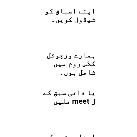
اپنے اسباق کو
شیڈول کریں۔
ہمارے ورچوئل
کلاس روم میں
شامل ہوں۔
یا ذاتی سبق کے
ل meet ملیں
اپنا ہوم ورک