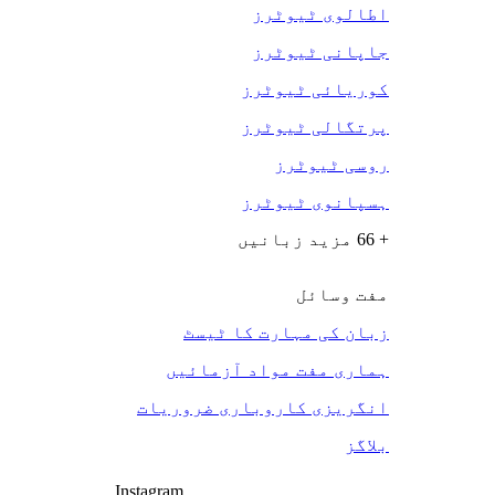
اطالوی ٹیوٹرز
جاپانی ٹیوٹرز
کوریائی ٹیوٹرز
پرتگالی ٹیوٹرز
روسی ٹیوٹرز
ہسپانوی ٹیوٹرز
+ 66 مزید زبانیں
مفت وسائل
زبان کی مہارت کا ٹیسٹ
ہماری مفت مواد آزمائیں
انگریزی کاروباری ضروریات
بلاگز
Instagram