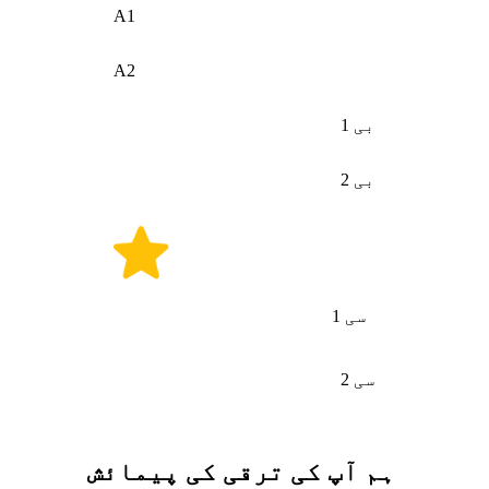
A1
A2
بی 1
بی 2
سی 1
سی 2
ہم آپ کی ترقی کی پیمائش