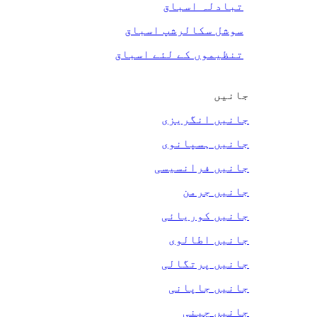
تبادلہ اسباق
سوشل سکالرشپ اسباق
تنظیموں کے لئے اسباق
جانیں
جانیں انگریزی
جانیں ہسپانوی
جانیں فرانسیسی
جانیں جرمن
جانیں کوریائی
جانیں اطالوی
جانیں پرتگالی
جانیں جاپانی
جانیں چینی