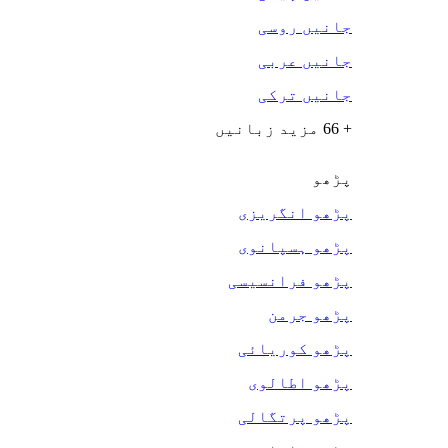
جانیں روسی
جانیں عربی
جانیں ترکی
+ 66 مزید زبانیں
پڑھو
پڑھو انگریزی
پڑھو ہسپانوی
پڑھو فرانسیسی
پڑھو جرمن
پڑھو کوریائی
پڑھو اطالوی
پڑھو پرتگالی