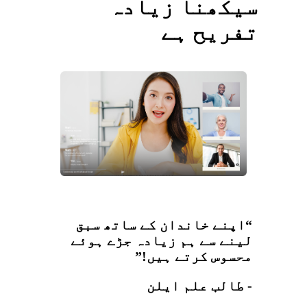
سیکھنا زیادہ
تفریح ہے
“اپنے خاندان کے ساتھ سبق
لینے سے ہم زیادہ جڑے ہوئے
محسوس کرتے ہیں!”
- طالب علم ایلن