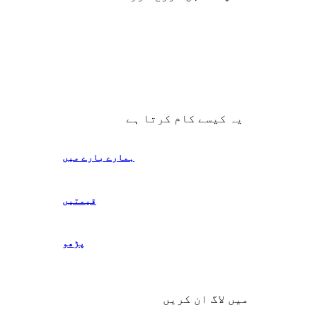
یہ کیسے کام کرتا ہے
ہمارے بارے میں
قیمتیں
پڑھو
میں لاگ ان کریں