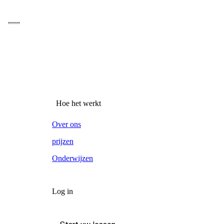
,
,
,
,
,
,
Hoe het werkt
Over ons
prijzen
Onderwijzen
Log in