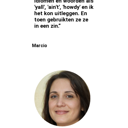
idiomen en woorden als
'yall', 'ain't', 'howdy' en ik
het kon uitleggen. En
toen gebruikten ze ze
in een zin.”
Marcio