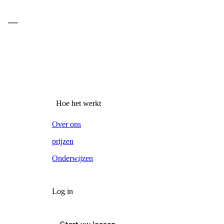
,
,
,
,
,
Hoe het werkt
Over ons
prijzen
Onderwijzen
Log in