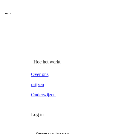
,
,
,
,
,
Hoe het werkt
Over ons
prijzen
Onderwijzen
Log in