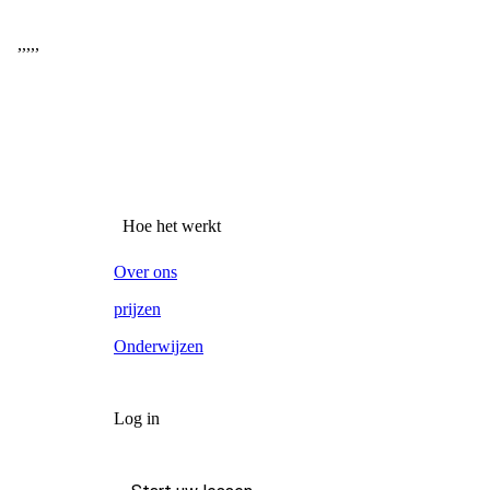
,
,
,
,
,
Hoe het werkt
Over ons
prijzen
Onderwijzen
Log in