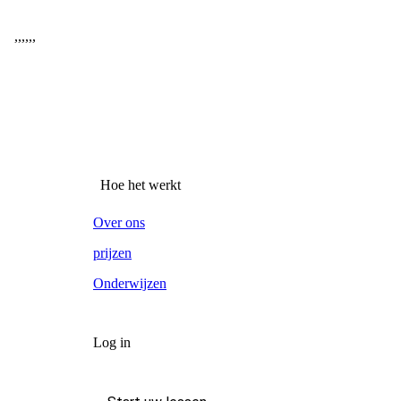
,
,
,
,
,
,
Hoe het werkt
Over ons
prijzen
Onderwijzen
Log in