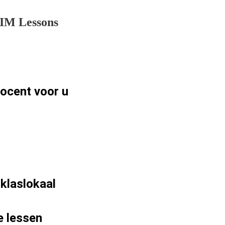
LIM Lessons
sdocent voor
u
 klaslokaal
e lessen