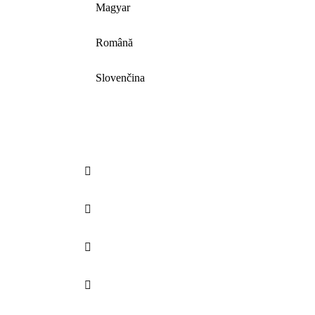
Magyar
Română
Slovenčina



