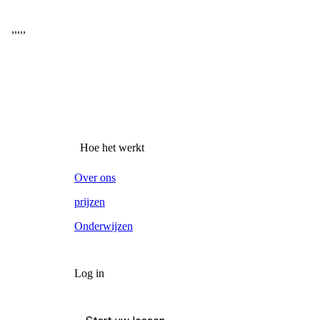
,
,
,
,
,
Hoe het werkt
Over ons
prijzen
Onderwijzen
Log in