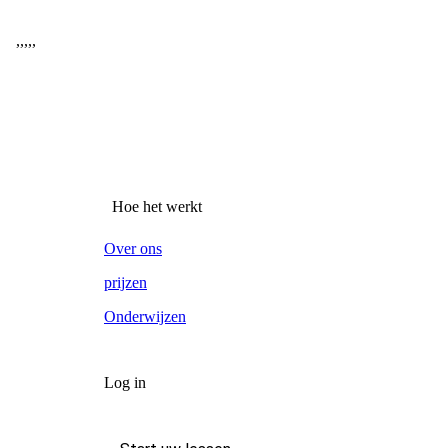
,
,
,
,
,
Hoe het werkt
Over ons
prijzen
Onderwijzen
Log in