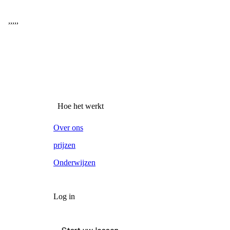
,
,
,
,
,
Hoe het werkt
Over ons
prijzen
Onderwijzen
Log in