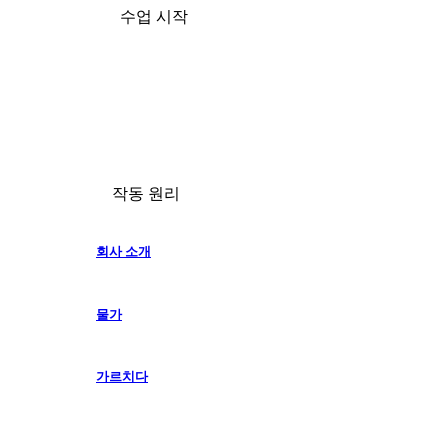
수업 시작
작동 원리
회사 소개
물가
가르치다