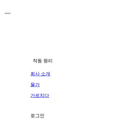
,
,
,
,
,
작동 원리
회사 소개
물가
가르치다
로그인