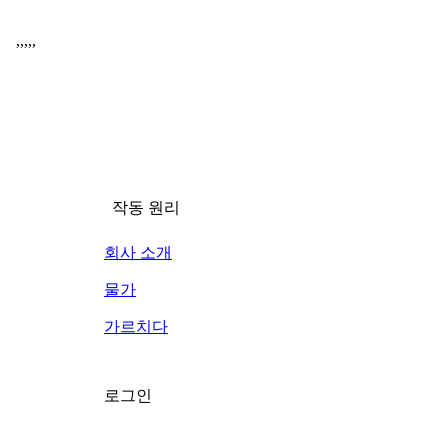
,
,
,
,
,
작동 원리
회사 소개
물가
가르치다
로그인