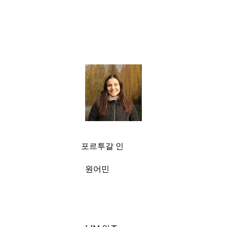
포르투갈 인
원어민