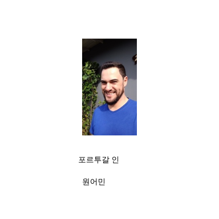
포르투갈 인
원어민