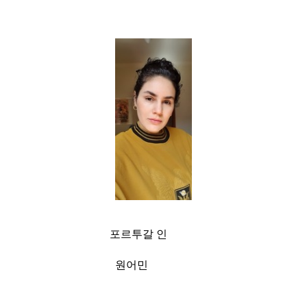
포르투갈 인
원어민