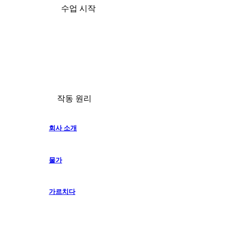
수업 시작
작동 원리
회사 소개
물가
가르치다