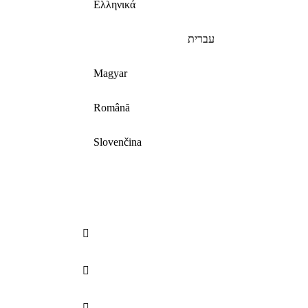
Ελληνικά
עברית
Magyar
Română
Slovenčina


