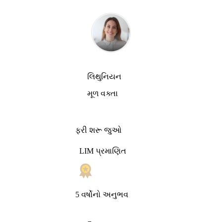
લિથુનિયન
મૂળ વક્તા
ફરી શરૂ જુઓ
LIM પ્રમાણિત
5 વર્ષોનો અનુભવ