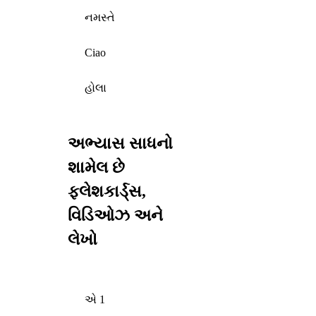
નમસ્તે
Ciao
હોલા
અભ્યાસ સાધનો
શામેલ છે
ફ્લેશકાર્ડ્સ,
વિડિઓઝ અને
લેખો
એ 1