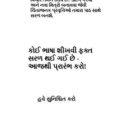
અને નવા મિત્રો બનાવવા જેવી
ચિંતાજનક પ્રવૃત્તિઓ તમારા પાઠ સાથે
સરળ બનશે.
કોઈ ભાષા શીખવી ફક્ત
સરળ થઈ ગઈ છે -
આજથી પ્રારંભ કરો!
હવે સુનિશ્ચિત કરો