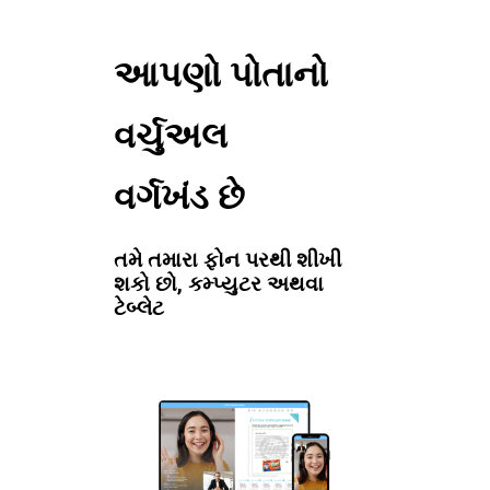
આપણો પોતાનો
વર્ચુઅલ
વર્ગખંડ છે
તમે તમારા ફોન પરથી શીખી
શકો છો, કમ્પ્યુટર અથવા
ટેબ્લેટ