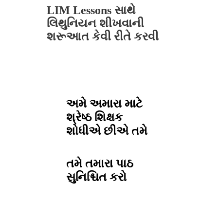
LIM Lessons સાથે
લિથુનિયન શીખવાની
શરૂઆત કેવી રીતે કરવી
અમે અમારા માટે
શ્રેષ્ઠ શિક્ષક
શોધીએ છીએ
તમે
તમે તમારા પાઠ
સુનિશ્ચિત કરો