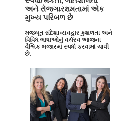
સ્પર્ધાત્મકતા, ગતિશીલતા
અને રોજગારક્ષમતામાં એક
મુખ્ય પરિબળ છે
મજબૂત સંદેશાવ્યવહાર કુશળતા અને
વિવિધ ભાષાઓનું વર્ચસ્વ આજના
વૈશ્વિક બજારમાં સ્પર્ધા કરવામાં ચાવી
છે.