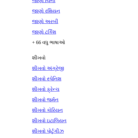
જાણો ચિની
જાણો રશિયન
જાણો અરબી
જાણો ટર્કિશ
+ 66 વધુ ભાષાઓ
શીખવો
શીખવો અંગ્રેજી
શીખવો સ્પેનિશ
શીખવો ફ્રેન્ચ
શીખવો જર્મન
શીખવો કોરિયન
શીખવો ઇટાલિયન
શીખવો પોર્ટુગીઝ