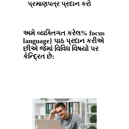
પ્રમાણપત્ર પ્રદાન કરો
અમે વ્યક્તિગત કરેલ% focus
language} પાઠ પ્રદાન કરીએ
છીએ જેમાં વિવિધ વિષયો પર
કેન્દ્રિત છે: