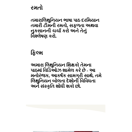
રમતો
તમારાલિથુનિયન ભાષા પાઠ દરમિયાન
તમારી ટીમની રમતો, સફળતા અથવા
નુકસાનની ચર્ચા કરો અને તેનું
વિશ્લેષણ કરો.
ફિલ્મ
અમારા લિથુનિયન શિક્ષકો તેમના
પાઠમાં વિડિઓઝ શામેલ કરે છે - આ
મનોરંજક, આકર્ષક સામગ્રી સાથે, તમે
લિથુનિયન બોલતા દેશોની વિવિધતા
અને સંસ્કૃતિ શોધી શકો છો.