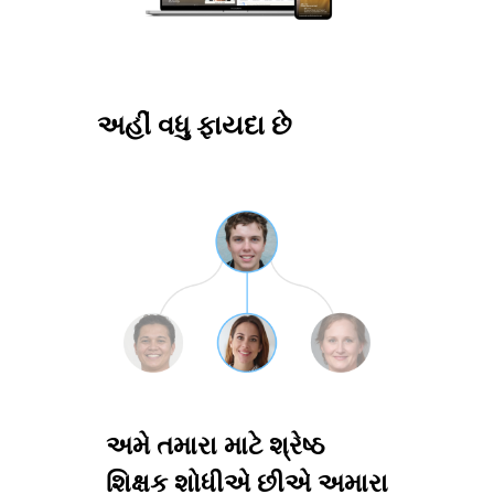
અહીં વધુ ફાયદા છે
અમે તમારા માટે શ્રેષ્ઠ
શિક્ષક શોધીએ છીએ અમારા