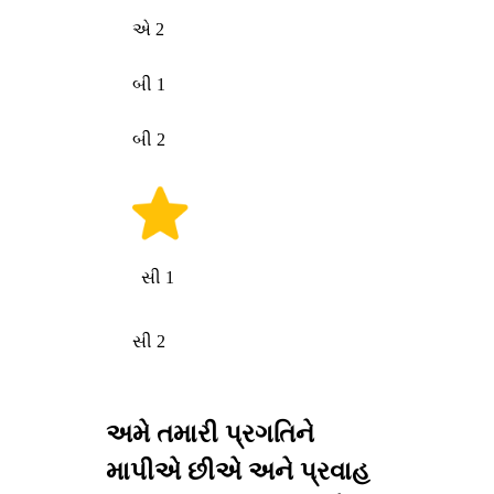
એ 2
બી 1
બી 2
સી 1
સી 2
અમે તમારી પ્રગતિને
માપીએ છીએ અને પ્રવાહ