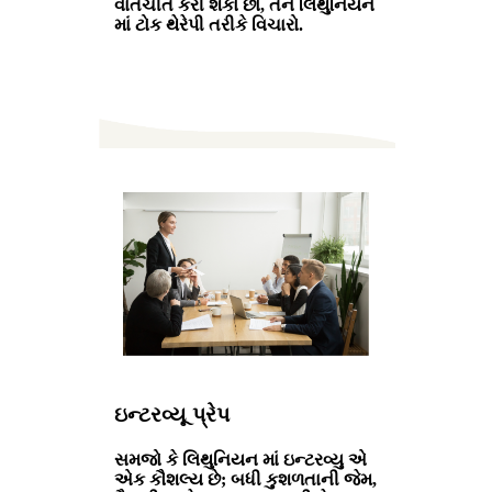
વાતચીત કરી શકો છો, તેને લિથુનિયન
માં ટોક થેરેપી તરીકે વિચારો.
ઇન્ટરવ્યૂ પ્રેપ
સમજો કે લિથુનિયન માં ઇન્ટરવ્યુ એ
એક કૌશલ્ય છે; બધી કુશળતાની જેમ,