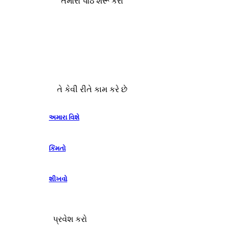
તમારા પાઠ શરૂ કરો
તે કેવી રીતે કામ કરે છે
અમારા વિશે
કિંમતો
શીખવો
પ્રવેશ કરો