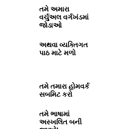
તમે અમારા
વર્ચુઅલ વર્ગખંડમાં
જોડાઓ
અથવા વ્યક્તિગત
પાઠ માટે મળો
તમે તમારા હોમવર્ક
સબમિટ કરો
તમે ભાષામાં
અસ્ખલિત બની