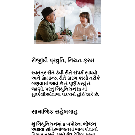
રોજીંદી પ્રવુતિ, નિયત ક્રમ
સ્વતંત્ર રીતે કેવી રીતે સંપર્ક સાધવો
અને સામાન્ય રીતે સરળ કાર્યો તરીકે
ગણવામાં આવે છે તે પૂર્ણ કરવું તે
જાણો, પરંતુ લિથુનિયન in માં
મુશ્કેલીઓવાળા પડકારો હોઈ શકે છે.
સામાજિક સહેલગાહ
શું લિથુનિયનમાં a બપોરના ભોજન
અથવા રાત્રિભોજનમાં ભાગ લેવાનો
વિચાર તમને ડરાવે છે? ડેટિંગ કરવા