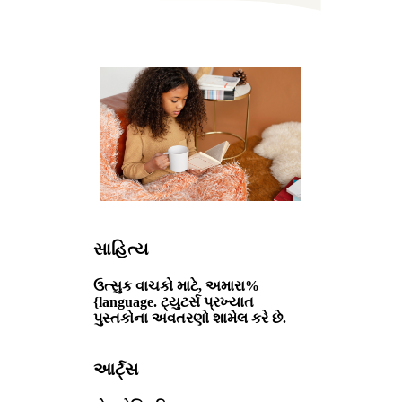
સાહિત્ય
ઉત્સુક વાચકો માટે, અમારા%
{language. ટ્યુટર્સ પ્રખ્યાત
પુસ્તકોના અવતરણો શામેલ કરે છે.
આર્ટ્સ