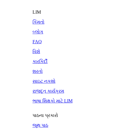
LIM
કિંમતો
બ્લોગ
FAQ
વિશે
કારકિર્દી
શરતો
સાઇટ નકશો
રાજદૂત કાર્યક્રમ
ભાષા શિક્ષકો માટે LIM
પાઠના પ્રકારો
જૂથ પાઠ