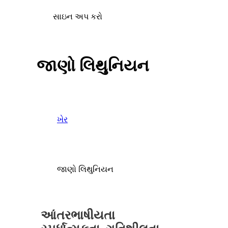
સાઇન અપ કરો
જાણો લિથુનિયન
ખેર
જાણો લિથુનિયન
આંતરભાષીયતા