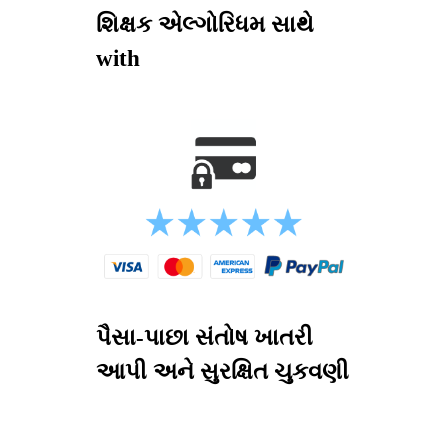
શિક્ષક એલ્ગોરિધમ સાથે
with
પૈસા-પાછા સંતોષ ખાતરી
આપી અને સુરક્ષિત ચુકવણી