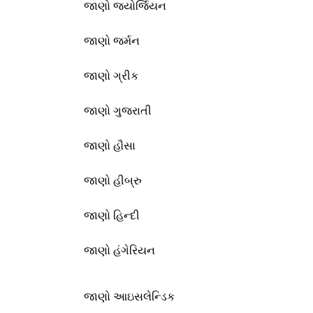
જાણો જ્યોર્જિયન
જાણો જર્મન
જાણો ગ્રીક
જાણો ગુજરાતી
જાણો હૌસા
જાણો હીબ્રુ
જાણો હિન્દી
જાણો હંગેરિયન
જાણો આઇસલેન્ડિક