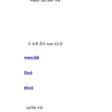
તમારા પાઠ શરૂ કરો
તે કેવી રીતે કામ કરે છે
અમારા વિશે
કિંમતો
શીખવો
પ્રવેશ કરો