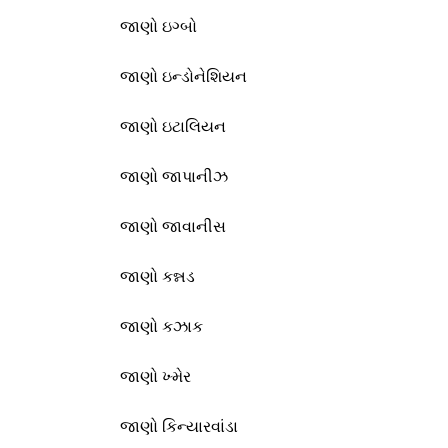
જાણો ઇગ્બો
જાણો ઇન્ડોનેશિયન
જાણો ઇટાલિયન
જાણો જાપાનીઝ
જાણો જાવાનીસ
જાણો કન્નડ
જાણો કઝાક
જાણો ખ્મેર
જાણો કિન્યારવાંડા