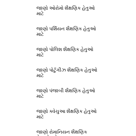
જાણો ઓરોમો શૈક્ષણિક હેતુઓ
માટે
જાણો પર્શિયન શૈક્ષણિક હેતુઓ
માટે
જાણો પોલિશ શૈક્ષણિક હેતુઓ
માટે
જાણો પોર્ટુગીઝ શૈક્ષણિક હેતુઓ
માટે
જાણો પંજાબી શૈક્ષણિક હેતુઓ
માટે
જાણો ક્વેચુઆ શૈક્ષણિક હેતુઓ
માટે
જાણો રોમાનિયન શૈક્ષણિક