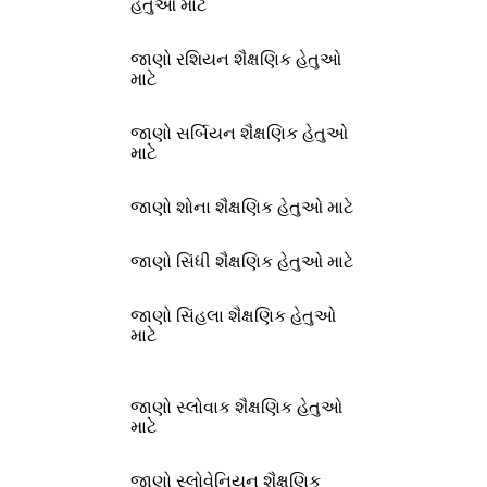
હેતુઓ માટે
જાણો રશિયન શૈક્ષણિક હેતુઓ
માટે
જાણો સર્બિયન શૈક્ષણિક હેતુઓ
માટે
જાણો શોના શૈક્ષણિક હેતુઓ માટે
જાણો સિંધી શૈક્ષણિક હેતુઓ માટે
જાણો સિંહલા શૈક્ષણિક હેતુઓ
માટે
જાણો સ્લોવાક શૈક્ષણિક હેતુઓ
માટે
જાણો સ્લોવેનિયન શૈક્ષણિક