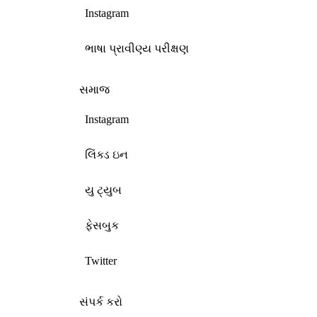
Instagram
ભાષા પ્રાવીણ્ય પરીક્ષણ
સમાજ
Instagram
લિંક્ડ ઇન
યુ ટ્યુબ
ફેસબુક
Twitter
સંપર્ક કરો