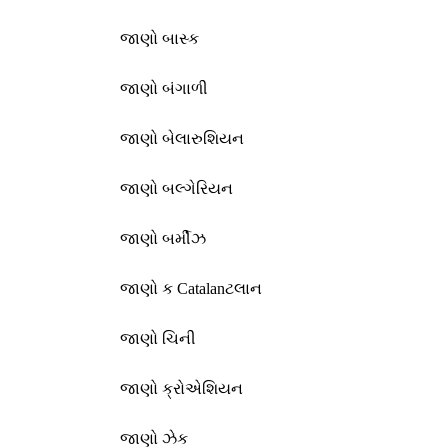
જાણો બાસ્ક
જાણો બંગાળી
જાણો બેલારુશિયન
જાણો બલ્ગેરિયન
જાણો બર્મીઝ
જાણો ક Catalanટલાન
જાણો ચિની
જાણો ક્રોએશિયન
જાણો ઝેક