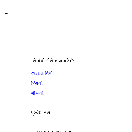
,
,
,
,
,
તે કેવી રીતે કામ કરે છે
અમારા વિશે
કિંમતો
શીખવો
પ્રવેશ કરો