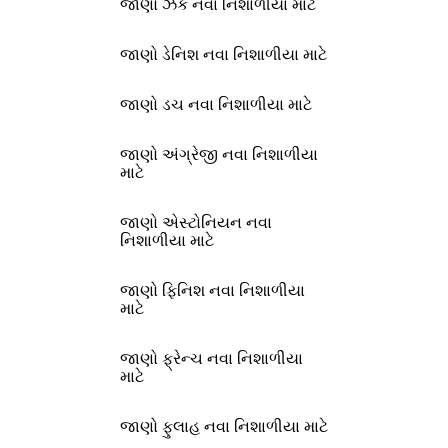
જાણો ઝેક નવા નિશાળીયા માટે
જાણો ડેનિશ નવા નિશાળીયા માટે
જાણો ડચ નવા નિશાળીયા માટે
જાણો અંગ્રેજી નવા નિશાળીયા
માટે
જાણો એસ્ટોનિયન નવા
નિશાળીયા માટે
જાણો ફિનિશ નવા નિશાળીયા
માટે
જાણો ફ્રેન્ચ નવા નિશાળીયા
માટે
જાણો ફુલાહ નવા નિશાળીયા માટે