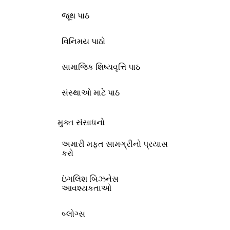
જૂથ પાઠ
વિનિમય પાઠો
સામાજિક શિષ્યવૃત્તિ પાઠ
સંસ્થાઓ માટે પાઠ
મુક્ત સંસાધનો
અમારી મફત સામગ્રીનો પ્રયાસ
કરો
ઇંગલિશ બિઝનેસ
આવશ્યકતાઓ
બ્લોગ્સ