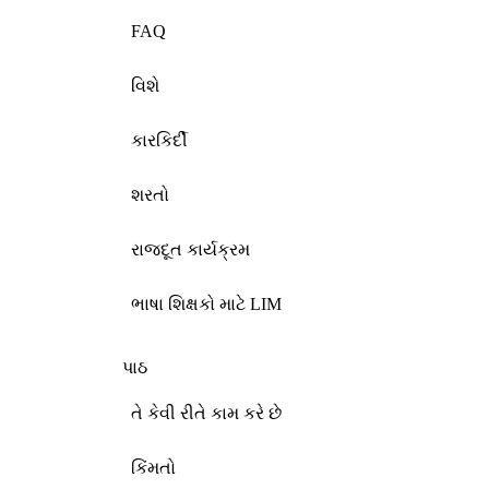
FAQ
વિશે
કારકિર્દી
શરતો
રાજદૂત કાર્યક્રમ
ભાષા શિક્ષકો માટે LIM
પાઠ
તે કેવી રીતે કામ કરે છે
કિંમતો