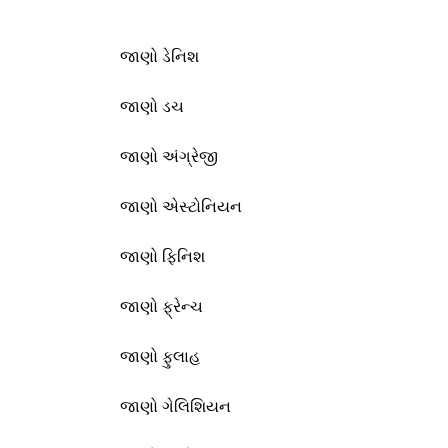
જાણો ડેનિશ
જાણો ડચ
જાણો અંગ્રેજી
જાણો એસ્ટોનિયન
જાણો ફિનિશ
જાણો ફ્રેન્ચ
જાણો ફુલાહ
જાણો ગેલિશિયન