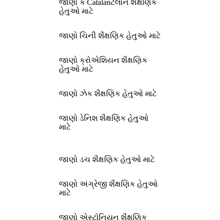
જાણો ક Catalanટલાન શૈક્ષણિક
હેતુઓ માટે
જાણો ચિની શૈક્ષણિક હેતુઓ માટે
જાણો ક્રોએશિયન શૈક્ષણિક
હેતુઓ માટે
જાણો ઝેક શૈક્ષણિક હેતુઓ માટે
જાણો ડેનિશ શૈક્ષણિક હેતુઓ
માટે
જાણો ડચ શૈક્ષણિક હેતુઓ માટે
જાણો અંગ્રેજી શૈક્ષણિક હેતુઓ
માટે
જાણો એસ્ટોનિયન શૈક્ષણિક