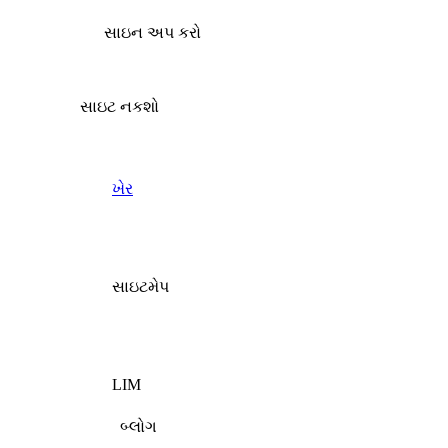
સાઇન અપ કરો
સાઇટ નકશો
ખેર
સાઇટમેપ
LIM
બ્લોગ