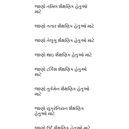
જાણો તમિલ શૈક્ષણિક હેતુઓ
માટે
જાણો તતાર શૈક્ષણિક હેતુઓ માટે
જાણો તેલુગુ શૈક્ષણિક હેતુઓ માટે
જાણો થાઇ શૈક્ષણિક હેતુઓ માટે
જાણો ટર્કિશ શૈક્ષણિક હેતુઓ
માટે
જાણો તુર્કમેન શૈક્ષણિક હેતુઓ
માટે
જાણો યુક્રેનિયન શૈક્ષણિક
હેતુઓ માટે
જાણો ઉર્દૂ શૈક્ષણિક હેતુઓ માટે