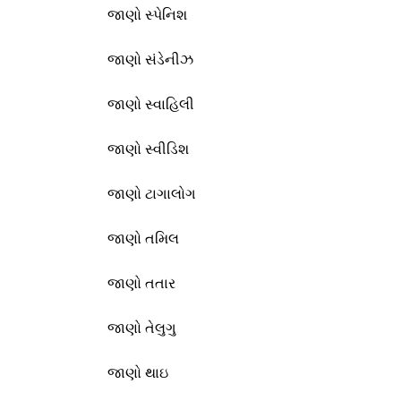
જાણો સ્પેનિશ
જાણો સંડેનીઝ
જાણો સ્વાહિલી
જાણો સ્વીડિશ
જાણો ટાગાલોગ
જાણો તમિલ
જાણો તતાર
જાણો તેલુગુ
જાણો થાઇ