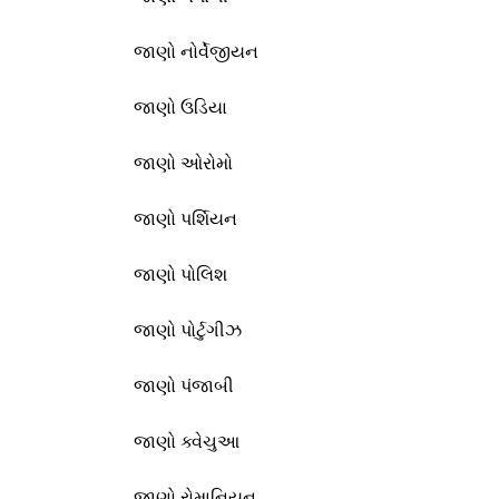
જાણો નોર્વેજીયન
જાણો ઉડિયા
જાણો ઓરોમો
જાણો પર્શિયન
જાણો પોલિશ
જાણો પોર્ટુગીઝ
જાણો પંજાબી
જાણો ક્વેચુઆ
જાણો રોમાનિયન