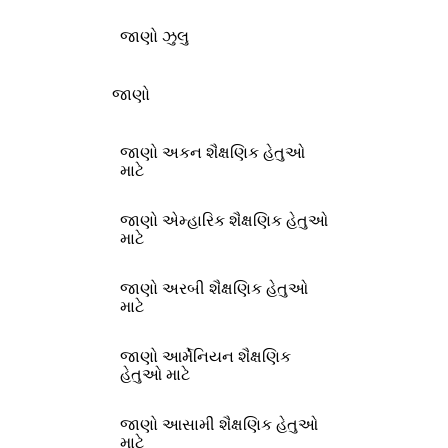
જાણો ઝુલુ
જાણો
જાણો અકન શૈક્ષણિક હેતુઓ
માટે
જાણો એમ્હારિક શૈક્ષણિક હેતુઓ
માટે
જાણો અરબી શૈક્ષણિક હેતુઓ
માટે
જાણો આર્મેનિયન શૈક્ષણિક
હેતુઓ માટે
જાણો આસામી શૈક્ષણિક હેતુઓ
માટે