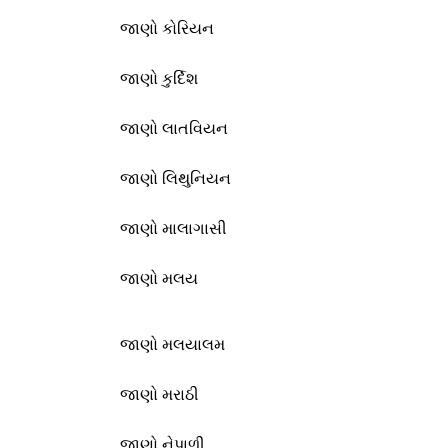
જાણો કોરિયન
જાણો કુર્દિશ
જાણો લાતવિયન
જાણો લિથુનિયન
જાણો માલાગાસી
જાણો મલય
જાણો મલયાલમ
જાણો મરાઠી
જાણો નેપાળી