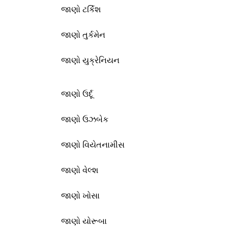
જાણો ટર્કિશ
જાણો તુર્કમેન
જાણો યુક્રેનિયન
જાણો ઉર્દૂ
જાણો ઉઝબેક
જાણો વિયેતનામીસ
જાણો વેલ્શ
જાણો ખોસા
જાણો યોરૂબા