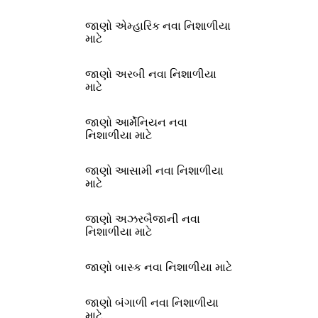
જાણો એમ્હારિક નવા નિશાળીયા
માટે
જાણો અરબી નવા નિશાળીયા
માટે
જાણો આર્મેનિયન નવા
નિશાળીયા માટે
જાણો આસામી નવા નિશાળીયા
માટે
જાણો અઝરબૈજાની નવા
નિશાળીયા માટે
જાણો બાસ્ક નવા નિશાળીયા માટે
જાણો બંગાળી નવા નિશાળીયા
માટે