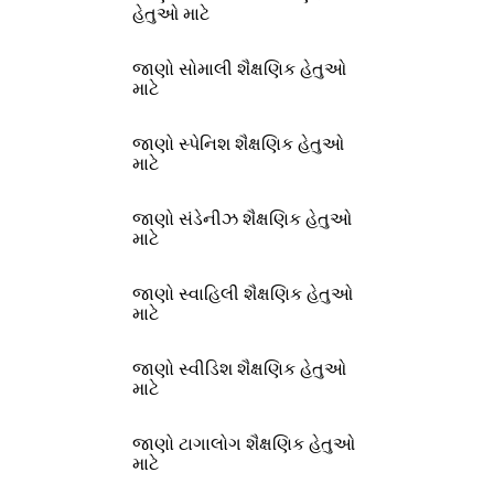
હેતુઓ માટે
જાણો સોમાલી શૈક્ષણિક હેતુઓ
માટે
જાણો સ્પેનિશ શૈક્ષણિક હેતુઓ
માટે
જાણો સંડેનીઝ શૈક્ષણિક હેતુઓ
માટે
જાણો સ્વાહિલી શૈક્ષણિક હેતુઓ
માટે
જાણો સ્વીડિશ શૈક્ષણિક હેતુઓ
માટે
જાણો ટાગાલોગ શૈક્ષણિક હેતુઓ
માટે