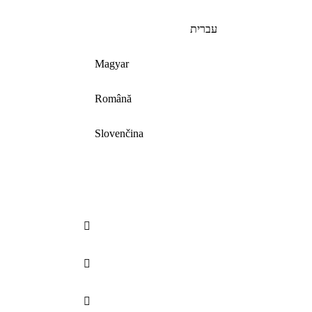
עברית
Magyar
Română
Slovenčina


