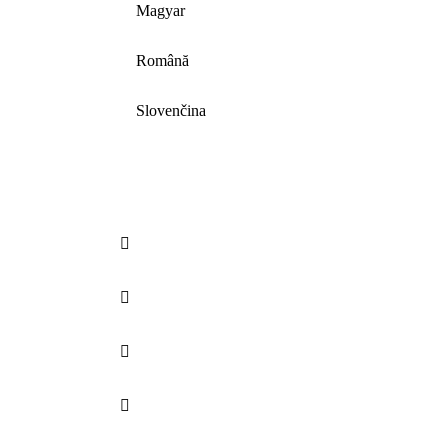
Magyar
Română
Slovenčina



