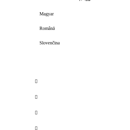
Magyar
Română
Slovenčina



