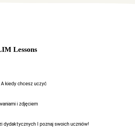
 LIM Lessons
ć
A kiedy chcesz uczyć
waniami i zdjęciem
dzi dydaktycznych
I poznaj swoich uczniów!