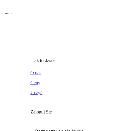
,
,
,
,
,
,
Jak to działa
O nas
Ceny
Uczyć
Zaloguj Się