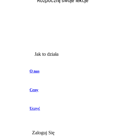
Rozpocznij swoje lekcje
Jak to działa
O nas
Ceny
Uczyć
Zaloguj Się