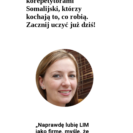
korepetytorami
Somalijski, którzy
kochają to, co robią.
Zacznij uczyć już dziś!
„Naprawdę lubię LIM
jako firmę, myślę, że