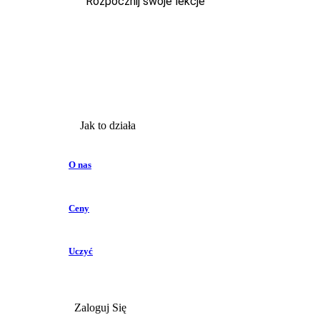
Rozpocznij swoje lekcje
Jak to działa
O nas
Ceny
Uczyć
Zaloguj Się