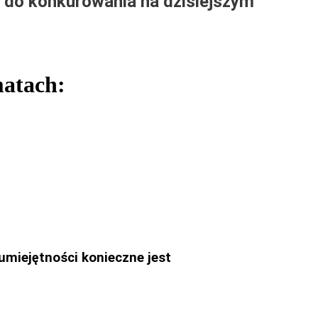
m do konkurowania na dzisiejszym
matach:
umiejętności konieczne jest