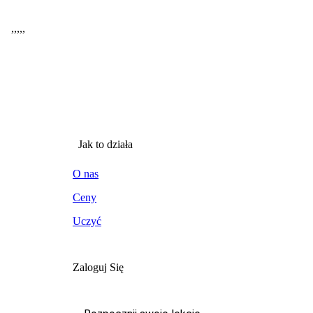
,
,
,
,
,
Jak to działa
O nas
Ceny
Uczyć
Zaloguj Się