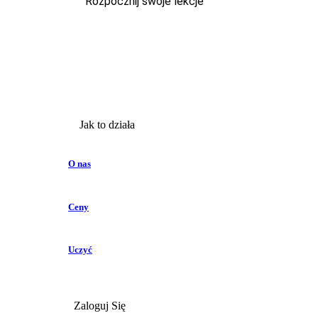
Rozpocznij swoje lekcje
Jak to działa
O nas
Ceny
Uczyć
Zaloguj Się